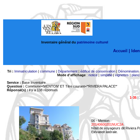
Inventaire général du
patrimoine culturel
Accueil |
Ident
Tri :
Immatriculation
|
commune
|
Département
|
édifice de conservation
|
Dénomination
Mode d'affichage
:
notice
|
simplifié
|
vignettes
|
planc
Service :
Base Inventaire
Question :
Commune='MENTON'
ET Titre courant='*RIVIERA PALACE*'
Réponse(s) :
il y a 138 réponses
1-35
|
06 - Menton
20140600201NUC2A
hôtel de voyageurs dit Riviera 
Elévation latérale.