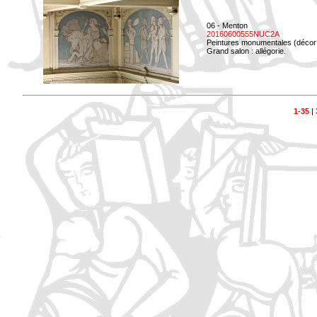
06 - Menton
20160600555NUC2A
Peintures monumentales (décor i
Grand salon : allégorie.
1-35
|