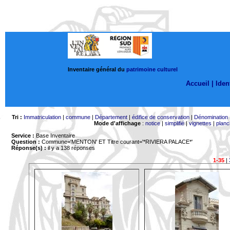
Inventaire général du
patrimoine culturel
Accueil |
Ident
Tri :
Immatriculation
|
commune
|
Département
|
édifice de conservation
|
Dénomination
Mode d'affichage
:
notice
|
simplifié
|
vignettes
|
planc
Service :
Base Inventaire
Question :
Commune='MENTON'
ET Titre courant='*RIVIERA PALACE*'
Réponse(s) :
il y a 138 réponses
1-35
|