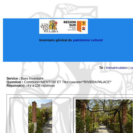
Inventaire général du
patrimoine culturel
Tri :
Immatriculation
|
c
Service :
Base Inventaire
Question :
Commune='MENTON'
ET Titre courant='*RIVIERA PALACE*'
Réponse(s) :
il y a 138 réponses