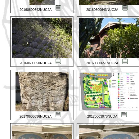
20160600642NUC2A
20160600643NUC2A
20160600650NUC2A
20160600651NUC2A
20170603636NUC2A
20170603978NUDA