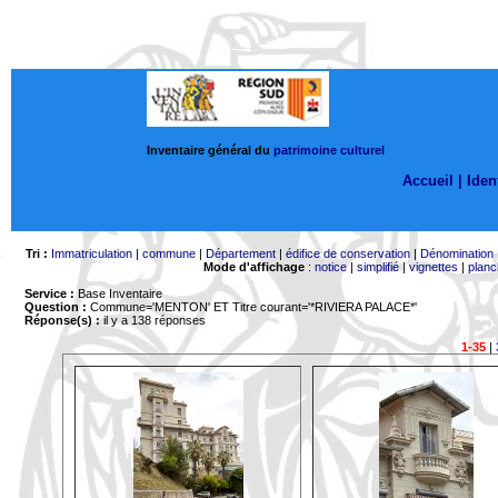
Inventaire général du
patrimoine culturel
Accueil |
Ident
Tri :
Immatriculation
|
commune
|
Département
|
édifice de conservation
|
Dénomination
Mode d'affichage
:
notice
|
simplifié
|
vignettes
|
planc
Service :
Base Inventaire
Question :
Commune='MENTON'
ET Titre courant='*RIVIERA PALACE*'
Réponse(s) :
il y a 138 réponses
1-35
|