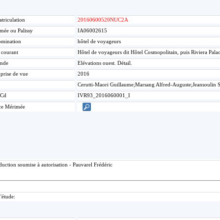
triculation
20160600520NUC2A
mée ou Palissy
IA06002615
mination
hôtel de voyageurs
e courant
Hôtel de voyageurs dit Hôtel Cosmopolitain, puis Riviera Pal
nde
Elévations ouest. Détail.
 prise de vue
2016
Cerutti-Maori Guillaume;Marsang Alfred-Auguste;Jeansoulin 
Cd
IVR93_2016060001_I
ce Mérimée
uction soumise à autorisation - Pauvarel Frédéric
d'étude: