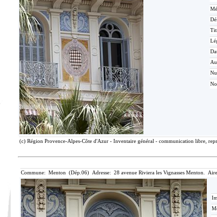
Mé
Dé
Tit
Lé
Da
Au
N
No
(c) Région Provence-Alpes-Côte d'Azur - Inventaire général - communication libre, repr
Commune: Menton (Dép.06) Adresse: 28 avenue Riviera les Vignasses Menton. Aire
Im
Mé