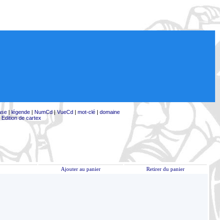
ase
|
légende
|
NumCd
|
VueCd
|
mot-clé
|
domaine
|
Edition de cartex
Ajouter au panier
Retirer du panier