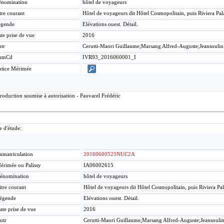
nomination
hôtel de voyageurs
tre courant
Hôtel de voyageurs dit Hôtel Cosmopolitain, puis Riviera Pa
égende
Elévations ouest. Détail.
te prise de vue
2016
tr
Cerutti-Maori Guillaume;Marsang Alfred-Auguste;Jeansoulin
umCd
IVR93_2016060001_I
tice Mérimée
roduction soumise à autorisation - Pauvarel Frédéric
e d'étude:
mmatriculation
20160600525NUC2A
érimée ou Palissy
IA06002615
énomination
hôtel de voyageurs
itre courant
Hôtel de voyageurs dit Hôtel Cosmopolitain, puis Riviera Pa
égende
Elévations ouest. Détail.
ate prise de vue
2016
utr
Cerutti-Maori Guillaume;Marsang Alfred-Auguste;Jeansouli