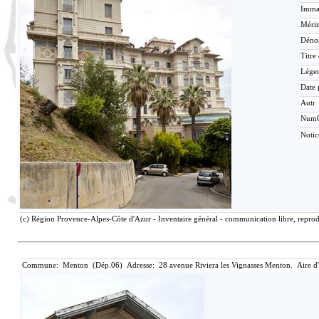
Immat
Mérim
Déno
Titre
Lége
Date 
Autr
Num
Noti
(c) Région Provence-Alpes-Côte d'Azur - Inventaire général - communication libre, reprodu
Commune: Menton (Dép.06) Adresse: 28 avenue Riviera les Vignasses Menton. Aire d