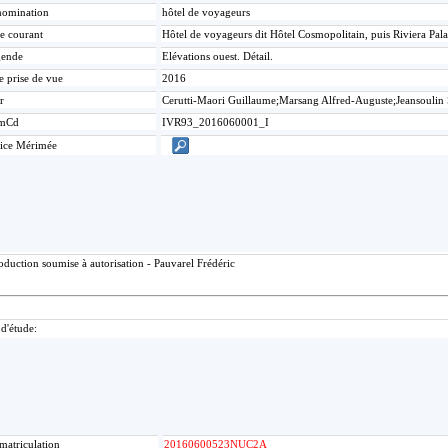
omination
hôtel de voyageurs
re courant
Hôtel de voyageurs dit Hôtel Cosmopolitain, puis Riviera Pal
gende
Elévations ouest. Détail.
e prise de vue
2016
r
Cerutti-Maori Guillaume;Marsang Alfred-Auguste;Jeansoulin
mCd
IVR93_2016060001_I
ice Mérimée
duction soumise à autorisation - Pauvarel Frédéric
 d'étude:
matriculation
20160600523NUC2A