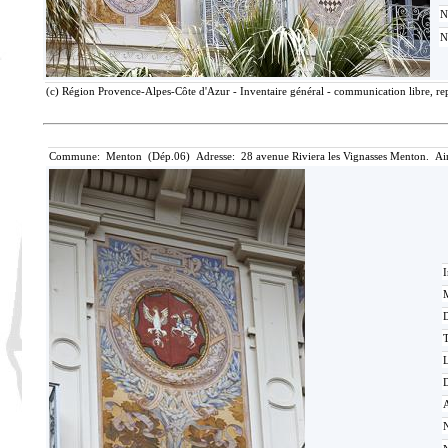
N
N
(c) Région Provence-Alpes-Côte d'Azur - Inventaire général - communication libre, rep
Commune: Menton (Dép.06) Adresse: 28 avenue Riviera les Vignasses Menton. Ai
I
M
T
D