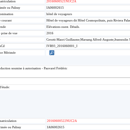
triculation
20160600521NUC2A
mée ou Palissy
IA06002615
omination
hôtel de voyageurs
e courant
Hôtel de voyageurs dit Hôtel Cosmopolitain, puis Riviera Pal
ende
Elévations ouest. Détails.
 prise de vue
2016
r
Cerutti-Maori Guillaume;Marsang Alfred-Auguste;Jeansoulin 
mCd
IVR93_2016060001_I
ice Mérimée
duction soumise à autorisation - Pauvarel Frédéric
d'étude:
atriculation
20160600522NUC2A
imée ou Palissy
IA06002615