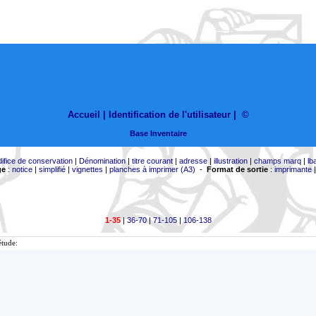
Accueil |
Identification de l'utilisateur
|
©
Base Inventaire
difice de conservation
|
Dénomination
|
titre courant
|
adresse
|
illustration
|
champs marq
|
lb
ge
:
notice
|
simplifié
|
vignettes
|
planches à imprimer (A3)
-
Format de sortie
:
imprimante
1-35
|
36-70
|
71-105
|
106-138
étude: