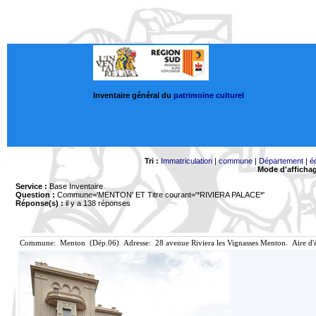
Inventaire général du
patrimoine culturel
Tri :
Immatriculation
|
commune
|
Département
|
é
Mode d'afficha
Service :
Base Inventaire
Question :
Commune='MENTON'
ET Titre courant='*RIVIERA PALACE*'
Réponse(s) :
il y a 138 réponses
Commune: Menton (Dép.06) Adresse: 28 avenue Riviera les Vignasses Menton. Aire d'