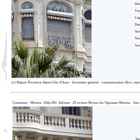
Dén
Tit
Lé
Dat
Aut
Nu
Not
(c) Région Provence-Alpes-Côte d'Azur - Inventaire général - communication libre, repro
Commune: Menton (Dép.06) Adresse: 28 avenue Riviera les Vignasses Menton. Aire
Im