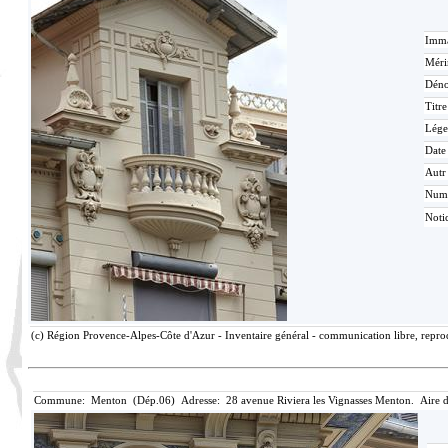
Imma
Méri
Déno
Titr
Lége
Date
Autr
Num
Noti
(c) Région Provence-Alpes-Côte d'Azur - Inventaire général - communication libre, reprod
Commune: Menton (Dép.06) Adresse: 28 avenue Riviera les Vignasses Menton. Aire 