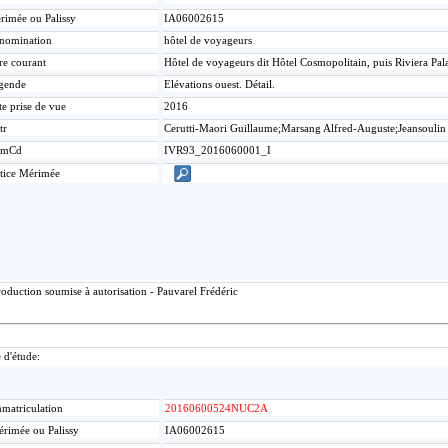
rimée ou Palissy
IA06002615
nomination
hôtel de voyageurs
re courant
Hôtel de voyageurs dit Hôtel Cosmopolitain, puis Riviera Pa
gende
Elévations ouest. Détail.
te prise de vue
2016
tr
Cerutti-Maori Guillaume;Marsang Alfred-Auguste;Jeansoulin
umCd
IVR93_2016060001_I
tice Mérimée
oduction soumise à autorisation - Pauvarel Frédéric
 d'étude:
matriculation
20160600524NUC2A
rimée ou Palissy
IA06002615