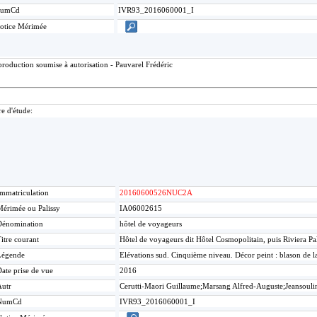
umCd
IVR93_2016060001_I
otice Mérimée
roduction soumise à autorisation - Pauvarel Frédéric
re d'étude:
mmatriculation
20160600526NUC2A
érimée ou Palissy
IA06002615
Dénomination
hôtel de voyageurs
itre courant
Hôtel de voyageurs dit Hôtel Cosmopolitain, puis Riviera P
Légende
Elévations sud. Cinquième niveau. Décor peint : blason de l
ate prise de vue
2016
Autr
Cerutti-Maori Guillaume;Marsang Alfred-Auguste;Jeansouli
NumCd
IVR93_2016060001_I