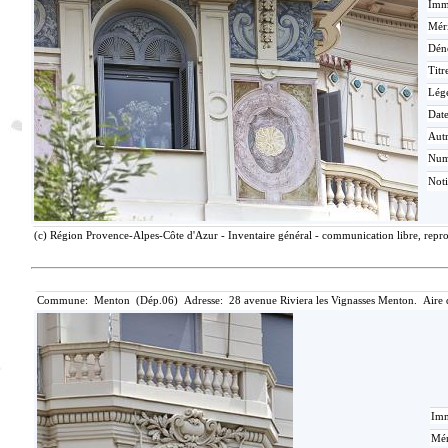
Imma
Méri
Dén
Titr
Lég
Date
Aut
Nu
Not
(c) Région Provence-Alpes-Côte d'Azur - Inventaire général - communication libre, repro
Commune: Menton (Dép.06) Adresse: 28 avenue Riviera les Vignasses Menton. Aire 
Imm
Mér