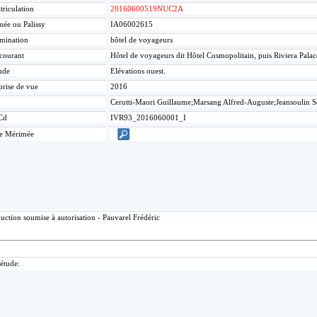
riculation
20160600519NUC2A
ée ou Palissy
IA06002615
mination
hôtel de voyageurs
 courant
Hôtel de voyageurs dit Hôtel Cosmopolitain, puis Riviera Pala
nde
Elévations ouest.
prise de vue
2016
Cerutti-Maori Guillaume;Marsang Alfred-Auguste;Jeansoulin 
Cd
IVR93_2016060001_I
ce Mérimée
ction soumise à autorisation - Pauvarel Frédéric
'étude: