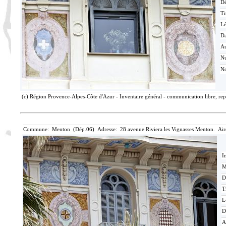
Dé
Ti
L
Da
Au
N
No
(c) Région Provence-Alpes-Côte d'Azur - Inventaire général - communication libre, rep
Commune: Menton (Dép.06) Adresse: 28 avenue Riviera les Vignasses Menton. Air
I
M
D
T
L
D
A