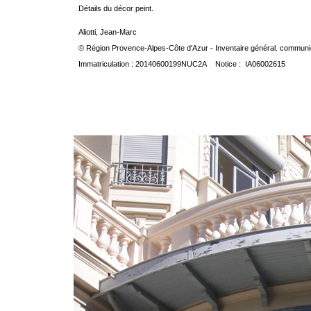
Détails du décor peint.
Aliotti, Jean-Marc
© Région Provence-Alpes-Côte d'Azur - Inventaire général. communica
Immatriculation : 20140600199NUC2A Notice : IA06002615