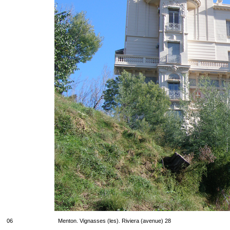
06
Menton. Vignasses (les). Riviera (avenue) 28