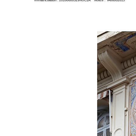
Immatriculation : 20160600529NUC2A Notice : IA06002615