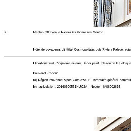
06
Menton. 28 avenue Riviera les Vignasses Menton
Hôtel de voyageurs dit Hôtel Cosmopolitain, puis Riviera Palace, act
Elévations sud. Cinquième niveau. Décor peint : blason de la Belgique
Pauvarel Frédéric
(c) Région Provence-Alpes-Côte d'Azur - Inventaire général. communic
Immatriculation : 20160600531NUC2A Notice : IA06002615