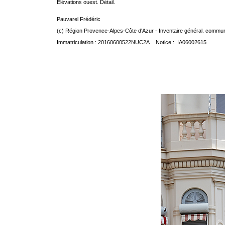
Elévations ouest. Détail.
Pauvarel Frédéric
(c) Région Provence-Alpes-Côte d'Azur - Inventaire général. communic
Immatriculation : 20160600522NUC2A Notice : IA06002615