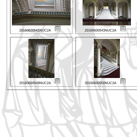
20160600541NUC2A
20160600543NUC2A
20160600549NUC2A
20160600550NUC2A