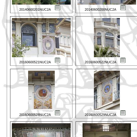
20140600201NUC2A
20140600200NUC2A
20160600521NUC2A
20160600522NUC2A
20160600528NUC2A
20160600529NUC2A