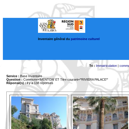
Inventaire général du
patrimoine culturel
Tri :
Immatriculation
|
comm
Service :
Base Inventaire
Question :
Commune='MENTON'
ET Titre courant='*RIVIERA PALACE*'
Réponse(s) :
il y a 138 réponses