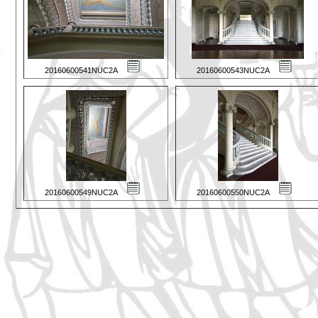
20160600541NUC2A
20160600543NUC2A
20160600549NUC2A
20160600550NUC2A