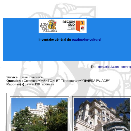
Inventaire général du
patrimoine culturel
Tri :
Immatriculation
|
comm
Service :
Base Inventaire
Question :
Commune='MENTON'
ET Titre courant='*RIVIERA PALACE*'
Réponse(s) :
il y a 138 réponses