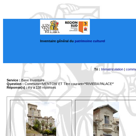
Inventaire général du
patrimoine culturel
Tri :
Immatriculation
|
comm
Service :
Base Inventaire
Question :
Commune='MENTON'
ET Titre courant='*RIVIERA PALACE*'
Réponse(s) :
il y a 138 réponses