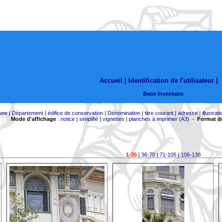
Accueil |
Identification de l'utilisateur
|
Base Inventaire
une
|
Département
|
édifice de conservation
|
Dénomination
|
titre courant
|
adresse
|
illustrati
Mode d'affichage
:
notice
|
simplifié
|
vignettes
|
planches à imprimer (A3)
-
Format de
1-35
|
36-70
|
71-105
|
106-138