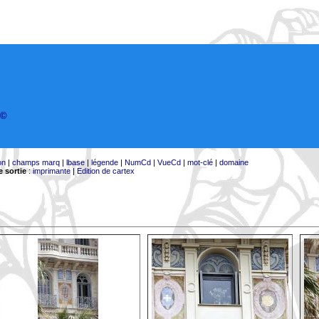
©
on
|
champs marq
|
lbase
|
légende
|
NumCd
|
VueCd
|
mot-clé
|
domaine
 sortie
:
imprimante
|
Edition de cartex