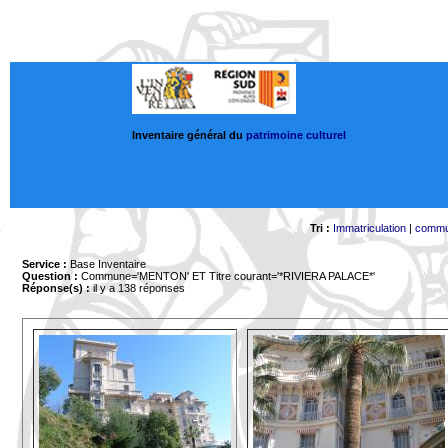
Inventaire général du
patrimoine culturel
Tri :
Immatriculation
|
comm
Service :
Base Inventaire
Question :
Commune='MENTON'
ET Titre courant='*RIVIERA PALACE*'
Réponse(s) :
il y a 138 réponses