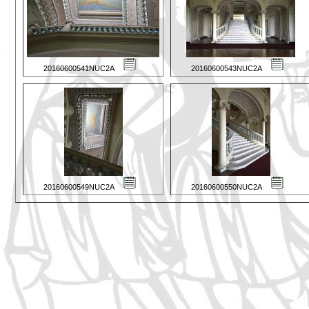
20160600541NUC2A
20160600543NUC2A
20160600549NUC2A
20160600550NUC2A