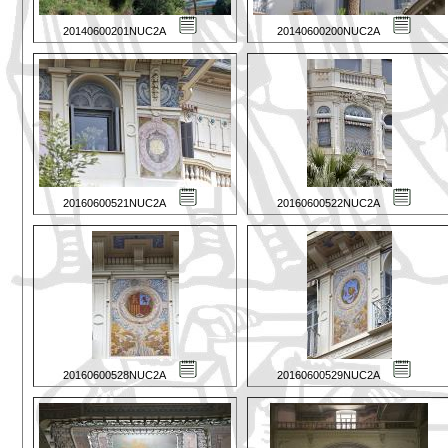
20140600201NUC2A
20140600200NUC2A
20160600521NUC2A
20160600522NUC2A
20160600528NUC2A
20160600529NUC2A