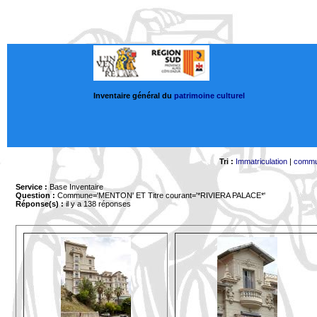
Inventaire général du
patrimoine culturel
Tri :
Immatriculation
|
comm
Service :
Base Inventaire
Question :
Commune='MENTON'
ET Titre courant='*RIVIERA PALACE*'
Réponse(s) :
il y a 138 réponses