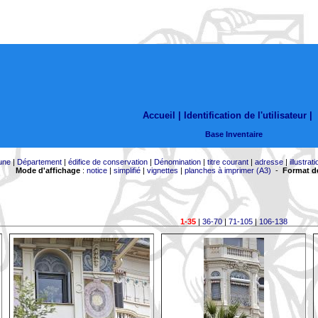
Accueil |
Identification de l'utilisateur
|
Base Inventaire
une
|
Département
|
édifice de conservation
|
Dénomination
|
titre courant
|
adresse
|
illustrati
Mode d'affichage
:
notice
|
simplifié
|
vignettes
|
planches à imprimer (A3)
-
Format de
1-35
|
36-70
|
71-105
|
106-138