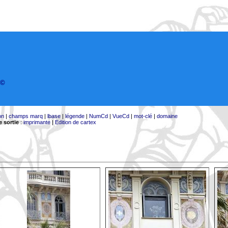
©
on
|
champs marq
|
lbase
|
légende
|
NumCd
|
VueCd
|
mot-clé
|
domaine
 sortie
:
imprimante
|
Edition de cartex