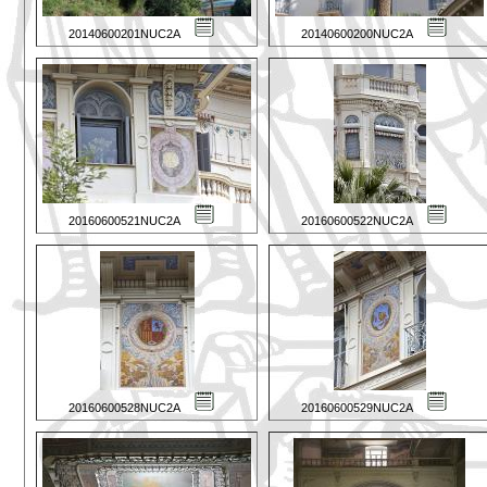
20140600201NUC2A
20140600200NUC2A
20160600521NUC2A
20160600522NUC2A
20160600528NUC2A
20160600529NUC2A