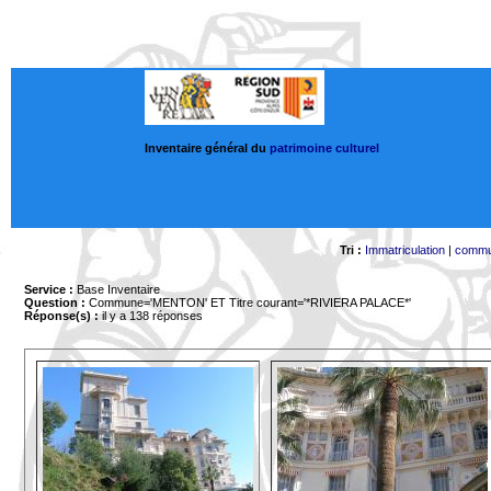
Inventaire général du
patrimoine culturel
Tri :
Immatriculation
|
comm
Service :
Base Inventaire
Question :
Commune='MENTON'
ET Titre courant='*RIVIERA PALACE*'
Réponse(s) :
il y a 138 réponses