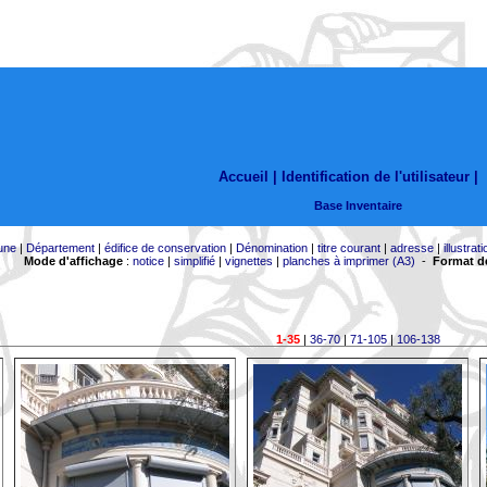
Accueil |
Identification de l'utilisateur
|
Base Inventaire
une
|
Département
|
édifice de conservation
|
Dénomination
|
titre courant
|
adresse
|
illustrati
Mode d'affichage
:
notice
|
simplifié
|
vignettes
|
planches à imprimer (A3)
-
Format de
1-35
|
36-70
|
71-105
|
106-138