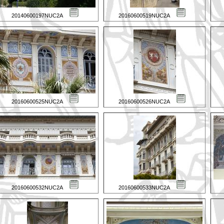
20140600197NUC2A
20160600519NUC2A
20160600525NUC2A
20160600526NUC2A
20160600532NUC2A
20160600533NUC2A