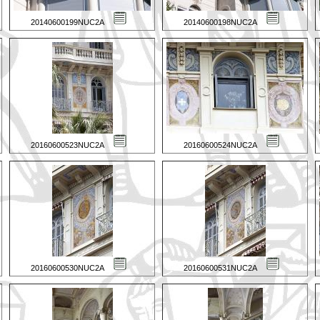
20140600199NUC2A
20140600198NUC2A
20160600523NUC2A
20160600524NUC2A
20160600530NUC2A
20160600531NUC2A