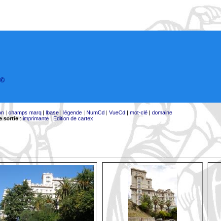
©
on
|
champs marq
|
lbase
|
légende
|
NumCd
|
VueCd
|
mot-clé
|
domaine
 sortie
:
imprimante
|
Edition de cartex