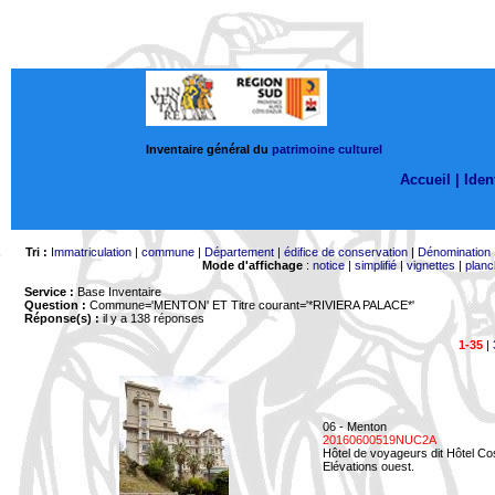
Inventaire général du
patrimoine culturel
Accueil |
Ident
Tri :
Immatriculation
|
commune
|
Département
|
édifice de conservation
|
Dénomination
Mode d'affichage
:
notice
|
simplifié
|
vignettes
|
planc
Service :
Base Inventaire
Question :
Commune='MENTON'
ET Titre courant='*RIVIERA PALACE*'
Réponse(s) :
il y a 138 réponses
1-35
|
06 - Menton
20160600519NUC2A
Hôtel de voyageurs dit Hôtel Co
Elévations ouest.