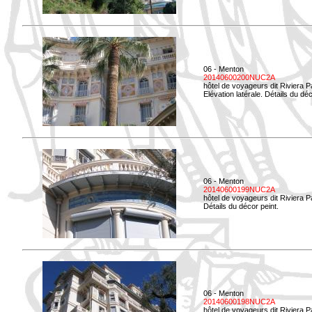
06 - Menton
20140600200NUC2A
hôtel de voyageurs dit Riviera 
Elévation latérale. Détails du déc
06 - Menton
20140600199NUC2A
hôtel de voyageurs dit Riviera 
Détails du décor peint.
06 - Menton
20140600198NUC2A
hôtel de voyageurs dit Riviera 