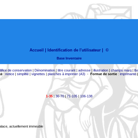
Accueil |
Identification de l'utilisateur
|
©
Base Inventaire
difice de conservation
|
Dénomination
|
titre courant
|
adresse
|
illustration
|
champs marq
|
lb
ge
:
notice
|
simplifié
|
vignettes
|
planches à imprimer (A3)
-
Format de sortie
:
imprimante
1-35
|
36-70
|
71-105
|
106-138
Palace, actuellement immeuble