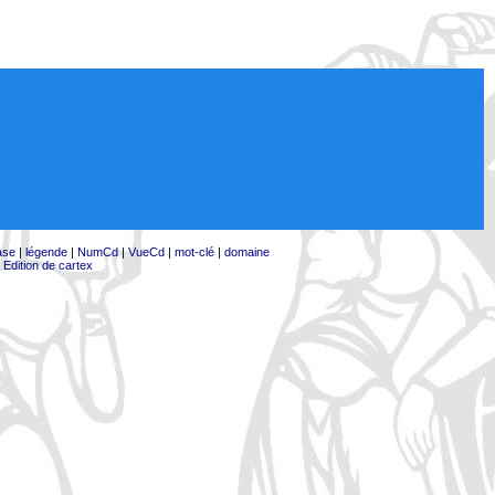
ase
|
légende
|
NumCd
|
VueCd
|
mot-clé
|
domaine
|
Edition de cartex