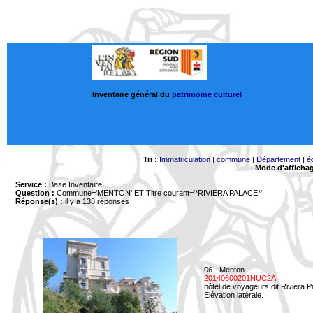
Inventaire général du
patrimoine culturel
Tri :
Immatriculation
|
commune
|
Département
|
é
Mode d'afficha
Service :
Base Inventaire
Question :
Commune='MENTON'
ET Titre courant='*RIVIERA PALACE*'
Réponse(s) :
il y a 138 réponses
06 - Menton
20140600201NUC2A
hôtel de voyageurs dit Riviera 
Elévation latérale.