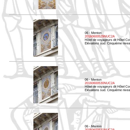
06 - Menton
20160600529NUC2A
Hôtel de voyageurs dit Hôtel Co
Elévations sud. Cinquième nivea
06 - Menton
20160600530NUC2A
Hôtel de voyageurs dit Hôtel Co
Elévations sud. Cinquième nive
06 - Menton
20160600531NUC2A