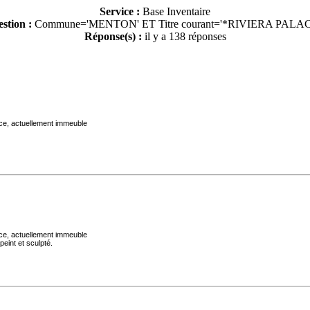
Service :
Base Inventaire
stion :
Commune='MENTON'
ET Titre courant='*RIVIERA PALA
Réponse(s) :
il y a 138 réponses
ace, actuellement immeuble
ace, actuellement immeuble
peint et sculpté.