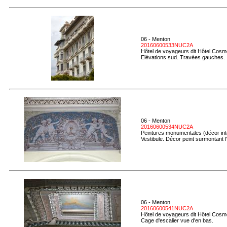
06 - Menton
20160600533NUC2A
Hôtel de voyageurs dit Hôtel Cosmo
Elévations sud. Travées gauches.
06 - Menton
20160600534NUC2A
Peintures monumentales (décor inté
Vestibule. Décor peint surmontant l
06 - Menton
20160600541NUC2A
Hôtel de voyageurs dit Hôtel Cosmo
Cage d'escalier vue d'en bas.