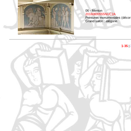
06 - Menton
20160600555NUC2A
Peintures monumentales (décor i
Grand salon : allégorie.
1-35
|