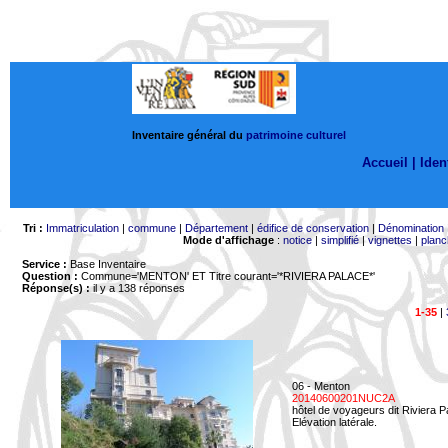
Inventaire général du
patrimoine culturel
Accueil |
Ident
Tri :
Immatriculation
|
commune
|
Département
|
édifice de conservation
|
Dénomination
Mode d'affichage
:
notice
|
simplifié
|
vignettes
|
planc
Service :
Base Inventaire
Question :
Commune='MENTON'
ET Titre courant='*RIVIERA PALACE*'
Réponse(s) :
il y a 138 réponses
1-35
|
06 - Menton
20140600201NUC2A
hôtel de voyageurs dit Riviera 
Elévation latérale.