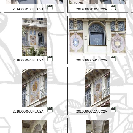
20140600199NUC2A
20140600198NUC2A
20160600523NUC2A
20160600524NUC2A
20160600530NUC2A
20160600531NUC2A