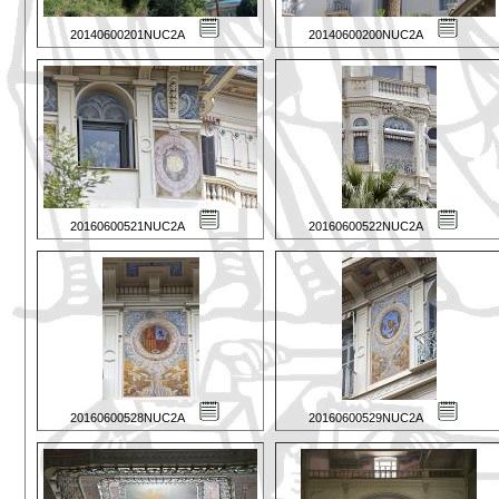
20140600201NUC2A
20140600200NUC2A
20160600521NUC2A
20160600522NUC2A
20160600528NUC2A
20160600529NUC2A