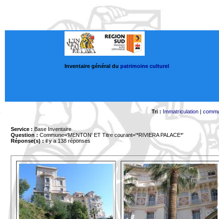
Inventaire général du
patrimoine culturel
Tri :
Immatriculation
|
comm
Service :
Base Inventaire
Question :
Commune='MENTON'
ET Titre courant='*RIVIERA PALACE*'
Réponse(s) :
il y a 138 réponses