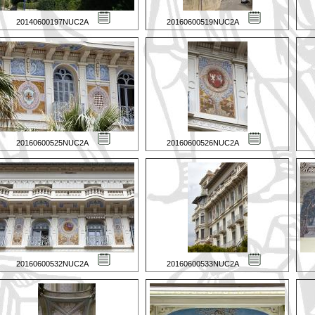
20140600197NUC2A
20160600519NUC2A
20160600525NUC2A
20160600526NUC2A
20160600532NUC2A
20160600533NUC2A