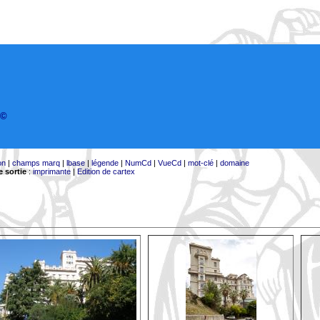
©
on
|
champs marq
|
lbase
|
légende
|
NumCd
|
VueCd
|
mot-clé
|
domaine
 sortie
:
imprimante
|
Edition de cartex