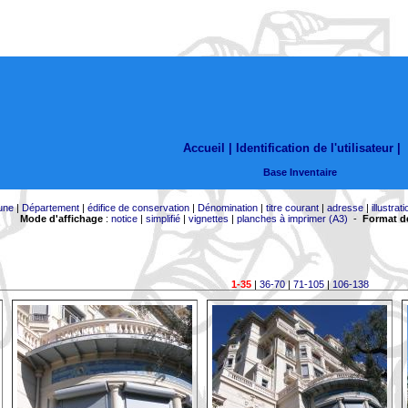
Accueil |
Identification de l'utilisateur
|
Base Inventaire
une
|
Département
|
édifice de conservation
|
Dénomination
|
titre courant
|
adresse
|
illustrati
Mode d'affichage
:
notice
|
simplifié
|
vignettes
|
planches à imprimer (A3)
-
Format de
1-35
|
36-70
|
71-105
|
106-138