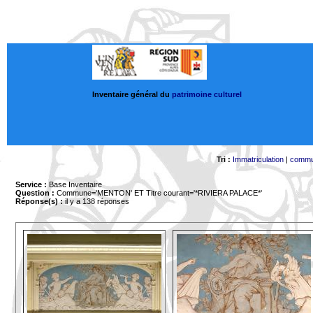
Inventaire général du
patrimoine culturel
Tri :
Immatriculation
|
comm
Service :
Base Inventaire
Question :
Commune='MENTON'
ET Titre courant='*RIVIERA PALACE*'
Réponse(s) :
il y a 138 réponses