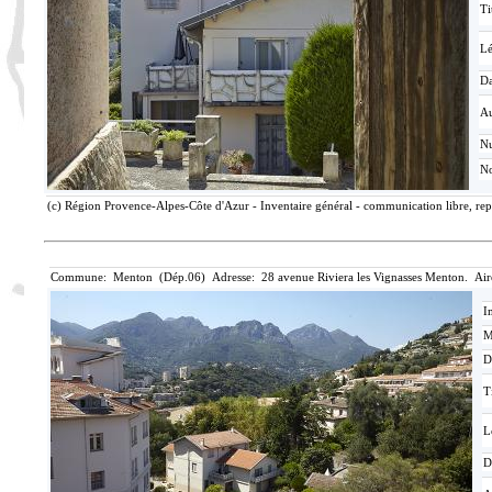
Ti
L
Da
Au
N
No
(c) Région Provence-Alpes-Côte d'Azur - Inventaire général - communication libre, rep
Commune: Menton (Dép.06) Adresse: 28 avenue Riviera les Vignasses Menton. Air
I
M
D
T
L
D