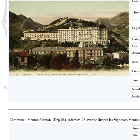
Déno
Titre
Lége
Date 
Doc
Auto
Autr
Lieuc
Tiré d
Num
Noti
Commune: Menton;Menton (Dép.06) Adresse: 28 avenue Riviera les Vignasses Menton;20
Imma
Méri