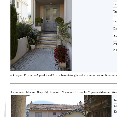
Dé
Tit
Lé
Da
Au
N
No
(c) Région Provence-Alpes-Côte d'Azur - Inventaire général - communication libre, repr
Commune: Menton (Dép.06) Adresse: 28 avenue Riviera les Vignasses Menton. Aire
Im
Mé
Dé