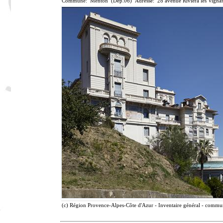
Commune: Menton (Dép.06) Adresse: 28 avenue Riviera les Vignas
(c) Région Provence-Alpes-Côte d'Azur - Inventaire général - communi