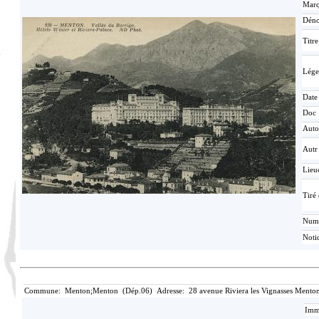
Mar
Déno
Titr
Lége
Date
Doc
Auto
Autr
Lieu
Tiré 
Num
Noti
Commune: Menton;Menton (Dép.06) Adresse: 28 avenue Riviera les Vignasses Menton;2
Imma