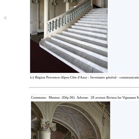
(c) Région Provence-Alpes-Côte d'Azur - Inventaire général - communication
Commune: Menton (Dép.06) Adresse: 28 avenue Riviera les Vignasses M