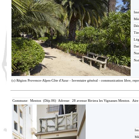
Imm
Mér
Dén
Tit
Lé
Dat
Nu
Not
(c) Région Provence-Alpes-Côte d'Azur - Inventaire général - communication libre, repro
Commune: Menton (Dép.06) Adresse: 28 avenue Riviera les Vignasses Menton. Aire
Im
Mé