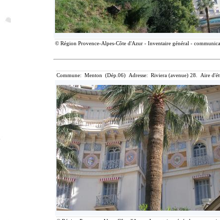
© Région Provence-Alpes-Côte d'Azur - Inventaire général - communicatio
Commune: Menton (Dép.06) Adresse: Riviera (avenue) 28. Aire d'é