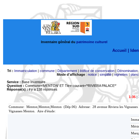
Inventaire général du
patrimoine culturel
Accueil |
Ident
Tri :
Immatriculation
|
commune
|
Département
|
édifice de conservation
|
Dénomination
Mode d'affichage
:
notice
|
simplifié
|
vignettes
|
planc
Service :
Base Inventaire
Question :
Commune='MENTON'
ET Titre courant='*RIVIERA PALACE*'
Réponse(s) :
il y a 138 réponses
1-35
|
Commune: Menton;Menton;Menton (Dép.06) Adresse: 28 avenue Riviera les Vignasses Men
Vignasses Menton. Aire d'étude:
Immat
Mérim
Marq