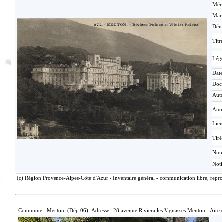
Méri
Mar
Dén
Titr
Lég
Date
Doc
Aut
Aut
Lie
Tiré
Nu
Not
(c) Région Provence-Alpes-Côte d'Azur - Inventaire général - communication libre, repro
Commune: Menton (Dép.06) Adresse: 28 avenue Riviera les Vignasses Menton. Aire 