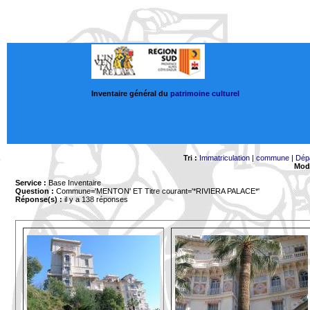
Inventaire général du
patrimoine culturel
Tri :
Immatriculation
|
commune
|
Dép
Mode
Service :
Base Inventaire
Question :
Commune='MENTON'
ET Titre courant='*RIVIERA PALACE*'
Réponse(s) :
il y a 138 réponses