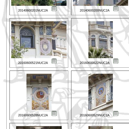
20140600201NUC2A
20140600200NUC2A
20160600521NUC2A
20160600522NUC2A
20160600528NUC2A
20160600529NUC2A