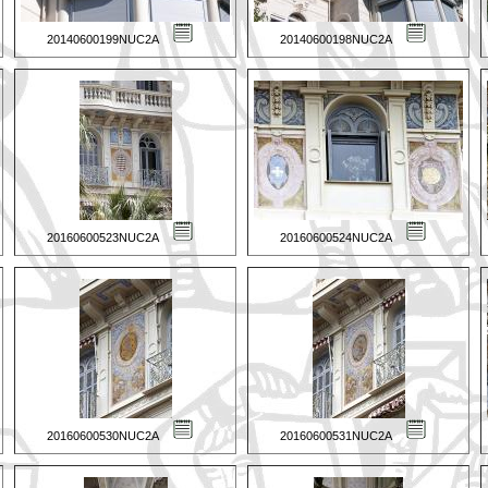
20140600199NUC2A
20140600198NUC2A
20160600523NUC2A
20160600524NUC2A
20160600530NUC2A
20160600531NUC2A