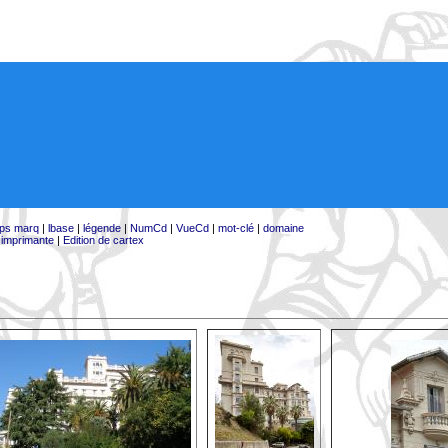
ps marq
|
lbase
|
légende
|
NumCd
|
VueCd
|
mot-clé
|
domaine
:
imprimante
|
Edition de cartex