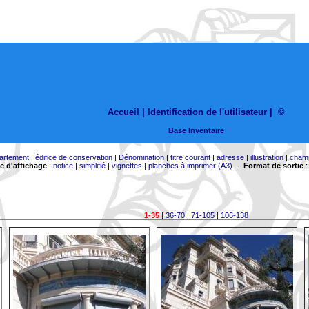
Accueil |
Identification de l'utilisateur
|
©
Base Inventaire
artement
|
édifice de conservation
|
Dénomination
|
titre courant
|
adresse
|
illustration
|
cham
 d'affichage
:
notice
|
simplifié
|
vignettes
|
planches à imprimer (A3)
-
Format de sortie
1-35
|
36-70
|
71-105
|
106-138