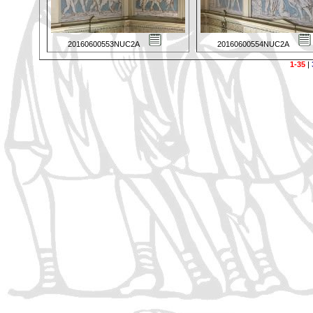
20160600553NUC2A
20160600554NUC2A
1-35
|