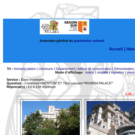
Inventaire général du
patrimoine culturel
Accueil |
Ident
Tri :
Immatriculation
|
commune
|
Département
|
édifice de conservation
|
Dénomination
Mode d'affichage
:
notice
|
simplifié
|
vignettes
|
planc
Service :
Base Inventaire
Question :
Commune='MENTON'
ET Titre courant='*RIVIERA PALACE*'
Réponse(s) :
il y a 138 réponses
1-35
|