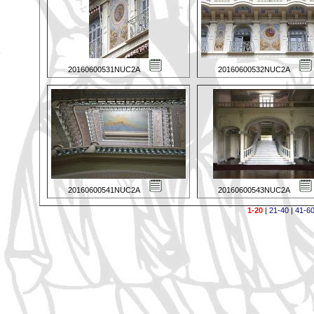
20160600531NUC2A
20160600532NUC2A
20160600541NUC2A
20160600543NUC2A
1-20
|
21-40
|
41-6