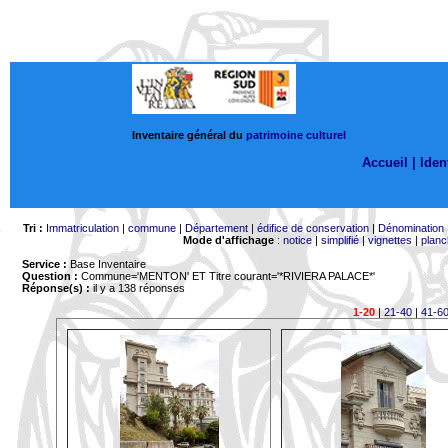
Inventaire général du
patrimoine culturel
Accueil |
Ident
Tri :
Immatriculation
|
commune
|
Département
|
édifice de conservation
|
Dénomination
Mode d'affichage
:
notice
|
simplifié
|
vignettes
|
planc
Service :
Base Inventaire
Question :
Commune='MENTON'
ET Titre courant='*RIVIERA PALACE*'
Réponse(s) :
il y a 138 réponses
1-20
|
21-40
|
41-6