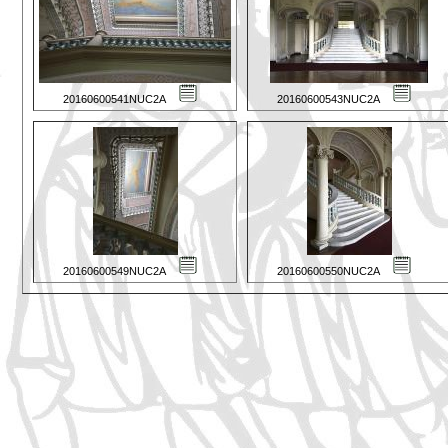
20160600541NUC2A
20160600543NUC2A
20160600549NUC2A
20160600550NUC2A