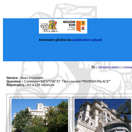
Inventaire général du
patrimoine culturel
Tri :
Immatriculation
|
comm
Service :
Base Inventaire
Question :
Commune='MENTON'
ET Titre courant='*RIVIERA PALACE*'
Réponse(s) :
il y a 138 réponses