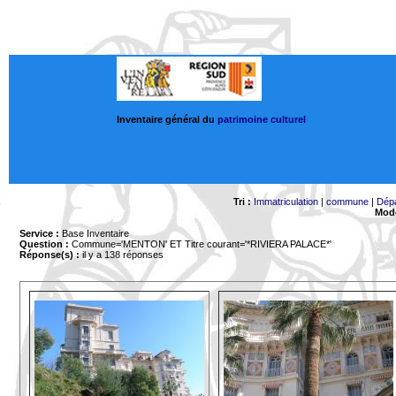
Inventaire général du
patrimoine culturel
Tri :
Immatriculation
|
commune
|
Dép
Mode
Service :
Base Inventaire
Question :
Commune='MENTON'
ET Titre courant='*RIVIERA PALACE*'
Réponse(s) :
il y a 138 réponses