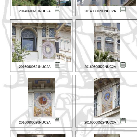
20140600201NUC2A
20140600200NUC2A
20160600521NUC2A
20160600522NUC2A
20160600528NUC2A
20160600529NUC2A