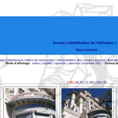
Accueil |
Identification de l'utilisateur
|
Base Inventaire
une
|
Département
|
édifice de conservation
|
Dénomination
|
titre courant
|
adresse
|
illustrati
Mode d'affichage
:
notice
|
simplifié
|
vignettes
|
planches à imprimer (A3)
-
Format de
1-35
|
36-70
|
71-105
|
106-138