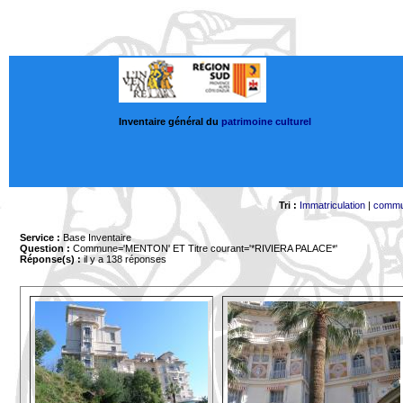
Inventaire général du
patrimoine culturel
Tri :
Immatriculation
|
comm
Service :
Base Inventaire
Question :
Commune='MENTON'
ET Titre courant='*RIVIERA PALACE*'
Réponse(s) :
il y a 138 réponses