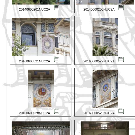
20140600201NUC2A
20140600200NUC2A
20160600521NUC2A
20160600522NUC2A
20160600528NUC2A
20160600529NUC2A