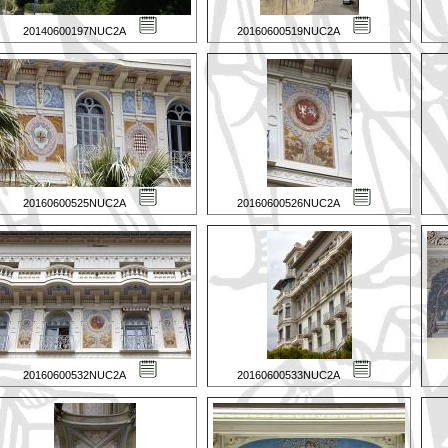
20140600197NUC2A
20160600519NUC2A
20160600525NUC2A
20160600526NUC2A
20160600532NUC2A
20160600533NUC2A