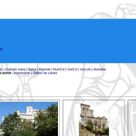
©
on
|
champs marq
|
lbase
|
légende
|
NumCd
|
VueCd
|
mot-clé
|
domaine
 sortie
:
imprimante
|
Edition de cartex