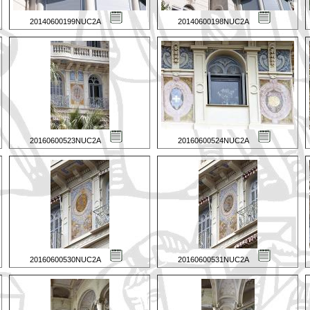
20140600199NUC2A
20140600198NUC2A
20160600523NUC2A
20160600524NUC2A
20160600530NUC2A
20160600531NUC2A