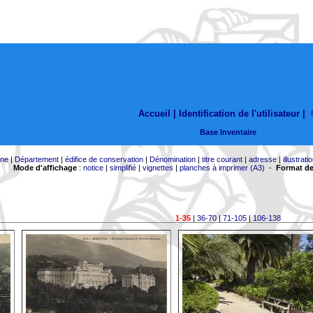
Accueil |
Identification de l'utilisateur
|
Base Inventaire
ne
|
Département
|
édifice de conservation
|
Dénomination
|
titre courant
|
adresse
|
illustrati
Mode d'affichage
:
notice
|
simplifié
|
vignettes
|
planches à imprimer (A3)
-
Format de
1-35
|
36-70
|
71-105
|
106-138