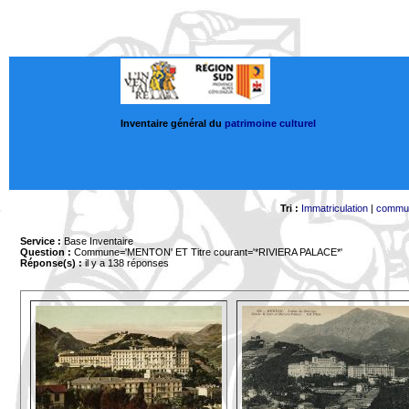
Inventaire général du
patrimoine culturel
Tri :
Immatriculation
|
commu
Service :
Base Inventaire
Question :
Commune='MENTON'
ET Titre courant='*RIVIERA PALACE*'
Réponse(s) :
il y a 138 réponses