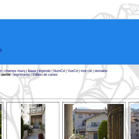
©
on
|
champs marq
|
lbase
|
légende
|
NumCd
|
VueCd
|
mot-clé
|
domaine
 sortie
:
imprimante
|
Edition de cartex