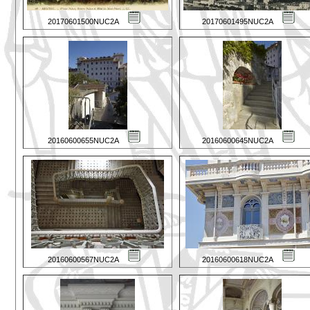
20170601500NUC2A
20170601495NUC2A
20160600655NUC2A
20160600645NUC2A
20160600567NUC2A
20160600618NUC2A