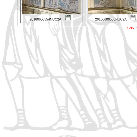
20160600554NUC2A
20160600555NUC2A
1-35
|