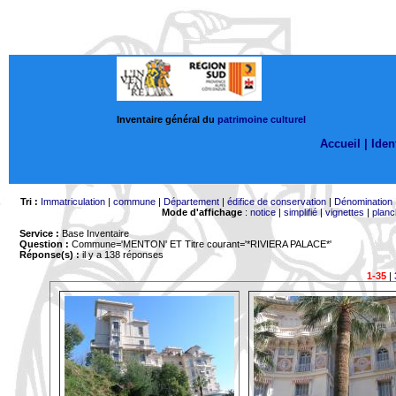
Inventaire général du
patrimoine culturel
Accueil |
Ident
Tri :
Immatriculation
|
commune
|
Département
|
édifice de conservation
|
Dénomination
Mode d'affichage
:
notice
|
simplifié
|
vignettes
|
planc
Service :
Base Inventaire
Question :
Commune='MENTON'
ET Titre courant='*RIVIERA PALACE*'
Réponse(s) :
il y a 138 réponses
1-35
|