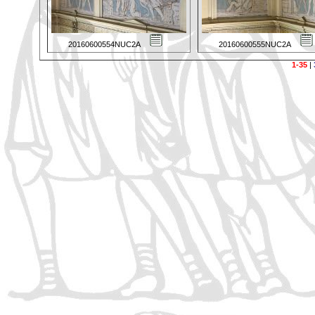
20160600554NUC2A
20160600555NUC2A
1-35
|