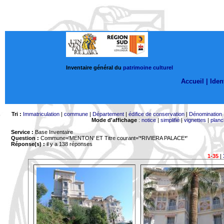
Inventaire général du
patrimoine culturel
Accueil |
Ident
Tri :
Immatriculation
|
commune
|
Département
|
édifice de conservation
|
Dénomination
Mode d'affichage
:
notice
|
simplifié
|
vignettes
|
planc
Service :
Base Inventaire
Question :
Commune='MENTON'
ET Titre courant='*RIVIERA PALACE*'
Réponse(s) :
il y a 138 réponses
1-35
|