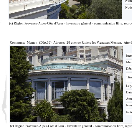
Num
Noti
(c) Région Provence-Alpes-Côte d'Azur - Inventaire général - communication libre, reprod
Commune: Menton (Dép.06) Adresse: 28 avenue Riviera les Vignasses Menton. Aire 
Imma
Méri
Dén
Titr
Lég
Date
Aut
Nu
Not
(c) Région Provence-Alpes-Côte d'Azur - Inventaire général - communication libre, repro