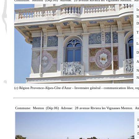
Commune: Menton (Dép.06) Adresse: 28 avenue Riviera les Vignasses Menton. Air
I
M
D
T
L
D
A
N
N
(c) Région Provence-Alpes-Côte d'Azur - Inventaire général - communication libre, rep
Commune: Menton (Dép.06) Adresse: 28 avenue Riviera les Vignasses Menton. Ai
I
M