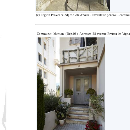
(c) Région Provence-Alpes-Côte d'Azur - Inventaire général - communi
Commune: Menton (Dép.06) Adresse: 28 avenue Riviera les Vigna