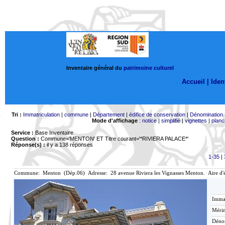
Inventaire général du
patrimoine culturel
Accueil |
Ident
Tri :
Immatriculation
|
commune
|
Département
|
édifice de conservation
|
Dénomination
Mode d'affichage
:
notice
|
simplifié
|
vignettes
|
planc
Service :
Base Inventaire
Question :
Commune='MENTON'
ET Titre courant='*RIVIERA PALACE*'
Réponse(s) :
il y a 138 réponses
1-35
|
Commune: Menton (Dép.06) Adresse: 28 avenue Riviera les Vignasses Menton. Aire d'
Immat
Mérim
Déno