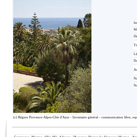
Im
Mé
Dé
Ti
L
Da
Au
N
No
(c) Région Provence-Alpes-Côte d'Azur - Inventaire général - communication libre, rep