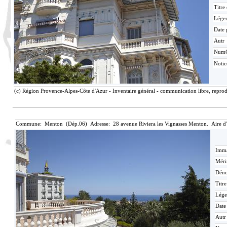
Titre
Lége
Date 
Autr
Num
Noti
(c) Région Provence-Alpes-Côte d'Azur - Inventaire général - communication libre, reprodu
Commune: Menton (Dép.06) Adresse: 28 avenue Riviera les Vignasses Menton. Aire d
Imma
Méri
Déno
Titr
Lége
Date
Autr