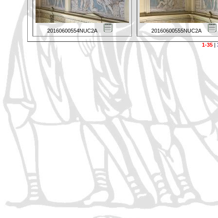
20160600554NUC2A
20160600555NUC2A
1-35
|