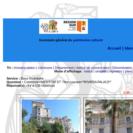
Inventaire général du
patrimoine culturel
Accueil |
Ident
Tri :
Immatriculation
|
commune
|
Département
|
édifice de conservation
|
Dénomination
Mode d'affichage
:
notice
|
simplifié
|
vignettes
|
planc
Service :
Base Inventaire
Question :
Commune='MENTON'
ET Titre courant='*RIVIERA PALACE*'
Réponse(s) :
il y a 138 réponses
1-35
|