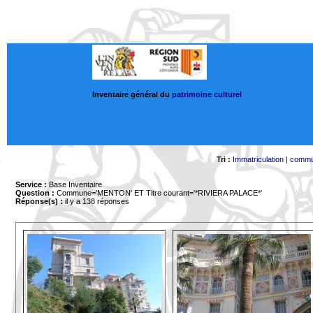
Inventaire général du
patrimoine culturel
Tri :
Immatriculation
|
comm
Service :
Base Inventaire
Question :
Commune='MENTON'
ET Titre courant='*RIVIERA PALACE*'
Réponse(s) :
il y a 138 réponses