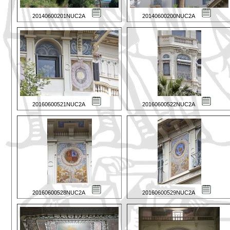
20140600201NUC2A
20140600200NUC2A
20160600521NUC2A
20160600522NUC2A
20160600528NUC2A
20160600529NUC2A