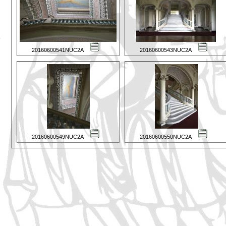
20160600541NUC2A
20160600543NUC2A
20160600549NUC2A
20160600550NUC2A