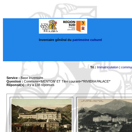
Inventaire général du
patrimoine culturel
Tri :
Immatriculation
|
commu
Service :
Base Inventaire
Question :
Commune='MENTON'
ET Titre courant='*RIVIERA PALACE*'
Réponse(s) :
il y a 138 réponses