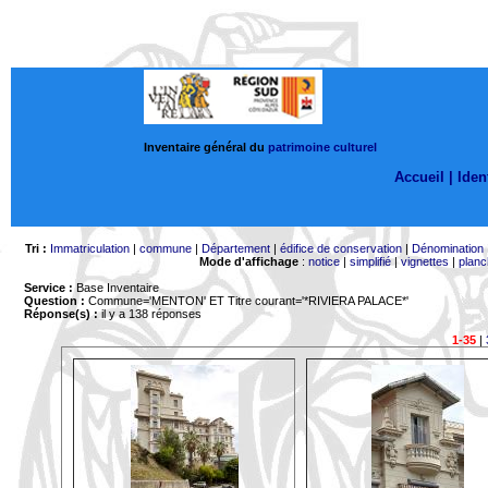
Inventaire général du
patrimoine culturel
Accueil |
Ident
Tri :
Immatriculation
|
commune
|
Département
|
édifice de conservation
|
Dénomination
Mode d'affichage
:
notice
|
simplifié
|
vignettes
|
planc
Service :
Base Inventaire
Question :
Commune='MENTON'
ET Titre courant='*RIVIERA PALACE*'
Réponse(s) :
il y a 138 réponses
1-35
|