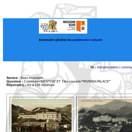
Inventaire général du
patrimoine culturel
Tri :
Immatriculation
|
commu
Service :
Base Inventaire
Question :
Commune='MENTON'
ET Titre courant='*RIVIERA PALACE*'
Réponse(s) :
il y a 138 réponses