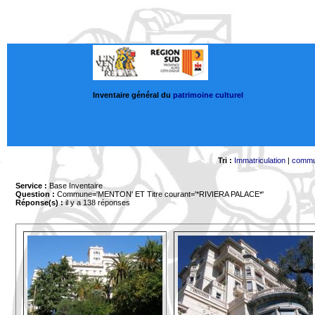
Inventaire général du
patrimoine culturel
Tri :
Immatriculation
|
comm
Service :
Base Inventaire
Question :
Commune='MENTON'
ET Titre courant='*RIVIERA PALACE*'
Réponse(s) :
il y a 138 réponses