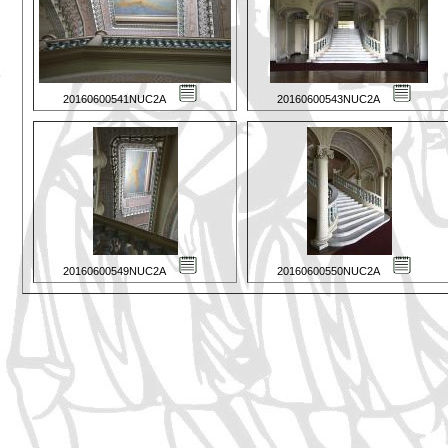
20160600541NUC2A
20160600543NUC2A
20160600549NUC2A
20160600550NUC2A