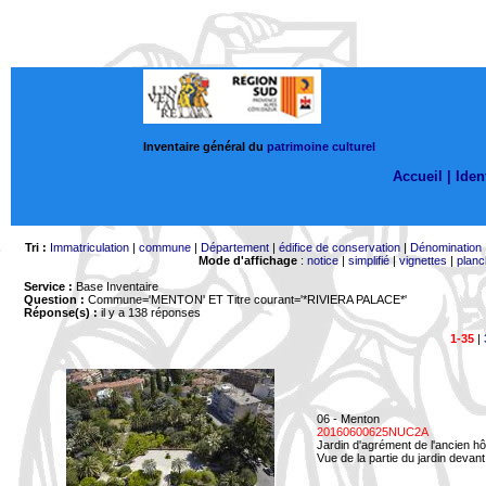
Inventaire général du
patrimoine culturel
Accueil |
Ident
Tri :
Immatriculation
|
commune
|
Département
|
édifice de conservation
|
Dénomination
Mode d'affichage
:
notice
|
simplifié
|
vignettes
|
planc
Service :
Base Inventaire
Question :
Commune='MENTON'
ET Titre courant='*RIVIERA PALACE*'
Réponse(s) :
il y a 138 réponses
1-35
|
06 - Menton
20160600625NUC2A
Jardin d'agrément de l'ancien hô
Vue de la partie du jardin devant 