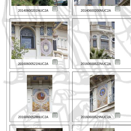
20140600201NUC2A
20140600200NUC2A
20160600521NUC2A
20160600522NUC2A
20160600528NUC2A
20160600529NUC2A