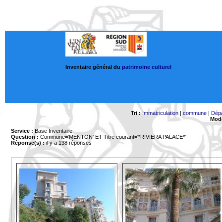
Inventaire général du
patrimoine culturel
Tri :
Immatriculation
|
commune
|
Dép
Mode
Service :
Base Inventaire
Question :
Commune='MENTON'
ET Titre courant='*RIVIERA PALACE*'
Réponse(s) :
il y a 138 réponses