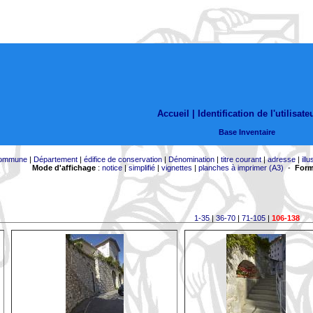
Accueil |
Identification de l'utilisate
Base Inventaire
ommune
|
Département
|
édifice de conservation
|
Dénomination
|
titre courant
|
adresse
|
illu
Mode d'affichage
:
notice
|
simplifié
|
vignettes
|
planches à imprimer (A3)
-
Form
1-35
|
36-70
|
71-105
|
106-138