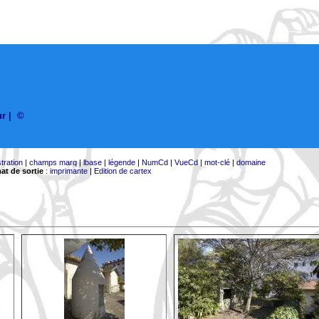
ur
|
©
stration
|
champs marq
|
lbase
|
légende
|
NumCd
|
VueCd
|
mot-clé
|
domaine
at de sortie
:
imprimante
|
Edition de cartex