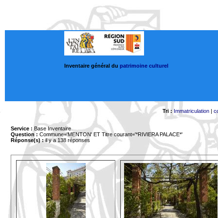
Inventaire général du
patrimoine culturel
Tri :
Immatriculation
|
c
Service :
Base Inventaire
Question :
Commune='MENTON'
ET Titre courant='*RIVIERA PALACE*'
Réponse(s) :
il y a 138 réponses