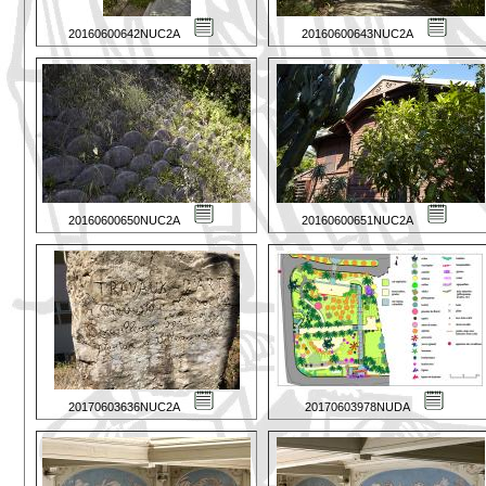
20160600642NUC2A
20160600643NUC2A
20160600650NUC2A
20160600651NUC2A
20170603636NUC2A
20170603978NUDA