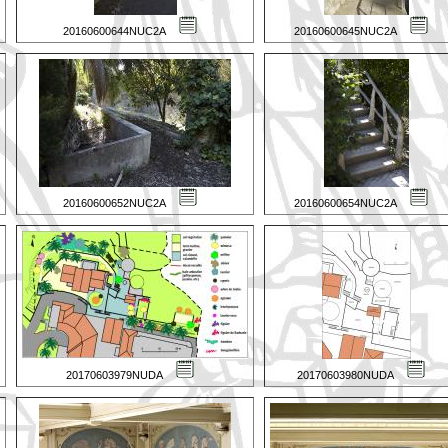
20160600644NUC2A
20160600645NUC2A
20160600652NUC2A
20160600654NUC2A
20170603979NUDA
20170603980NUDA