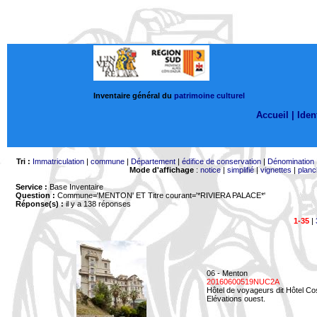
Inventaire général du
patrimoine culturel
Accueil |
Ident
Tri :
Immatriculation
|
commune
|
Département
|
édifice de conservation
|
Dénomination
Mode d'affichage
:
notice
|
simplifié
|
vignettes
|
planc
Service :
Base Inventaire
Question :
Commune='MENTON'
ET Titre courant='*RIVIERA PALACE*'
Réponse(s) :
il y a 138 réponses
1-35
|
06 - Menton
20160600519NUC2A
Hôtel de voyageurs dit Hôtel Co
Elévations ouest.