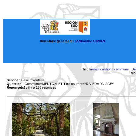
Inventaire général du
patrimoine culturel
Tri :
Immatriculation
|
commune
|
Dé
Mod
Service :
Base Inventaire
Question :
Commune='MENTON'
ET Titre courant='*RIVIERA PALACE*'
Réponse(s) :
il y a 138 réponses