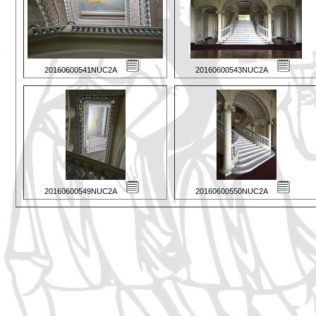
20160600541NUC2A
20160600543NUC2A
20160600549NUC2A
20160600550NUC2A