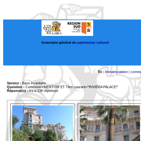
Inventaire général du
patrimoine culturel
Tri :
Immatriculation
|
comm
Service :
Base Inventaire
Question :
Commune='MENTON'
ET Titre courant='*RIVIERA PALACE*'
Réponse(s) :
il y a 138 réponses