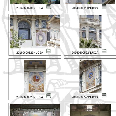
20140600201NUC2A
20140600200NUC2A
20160600521NUC2A
20160600522NUC2A
20160600528NUC2A
20160600529NUC2A