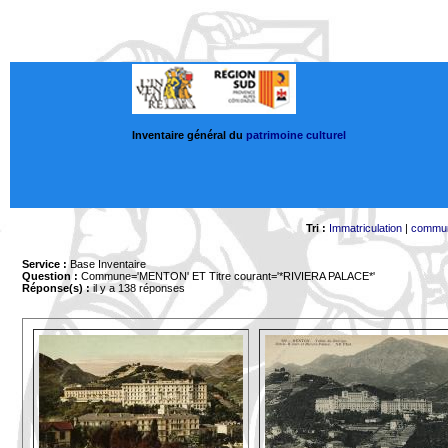
Inventaire général du
patrimoine culturel
Tri :
Immatriculation
|
commu
Service :
Base Inventaire
Question :
Commune='MENTON'
ET Titre courant='*RIVIERA PALACE*'
Réponse(s) :
il y a 138 réponses