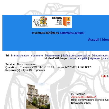
Inventaire général du
patrimoine culturel
Accueil |
Ident
Tri :
Immatriculation
|
commune
|
Département
|
édifice de conservation
|
Dénomination
Mode d'affichage
:
notice
|
simplifié
|
vignettes
|
planc
Service :
Base Inventaire
Question :
Commune='MENTON'
ET Titre courant='*RIVIERA PALACE*'
Réponse(s) :
il y a 138 réponses
1-35
|
06 - Menton
20160600519NUC2A
Hôtel de voyageurs dit Hôtel Co
Elévations ouest.