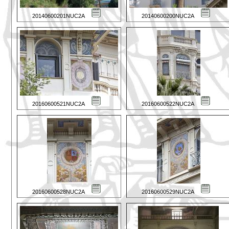
20140600201NUC2A
20140600200NUC2A
20160600521NUC2A
20160600522NUC2A
20160600528NUC2A
20160600529NUC2A