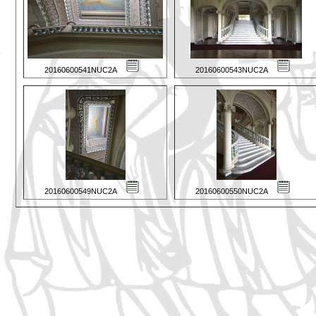
20160600541NUC2A
20160600543NUC2A
20160600549NUC2A
20160600550NUC2A