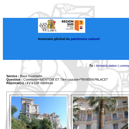
Inventaire général du
patrimoine culturel
Tri :
Immatriculation
|
comm
Service :
Base Inventaire
Question :
Commune='MENTON'
ET Titre courant='*RIVIERA PALACE*'
Réponse(s) :
il y a 138 réponses