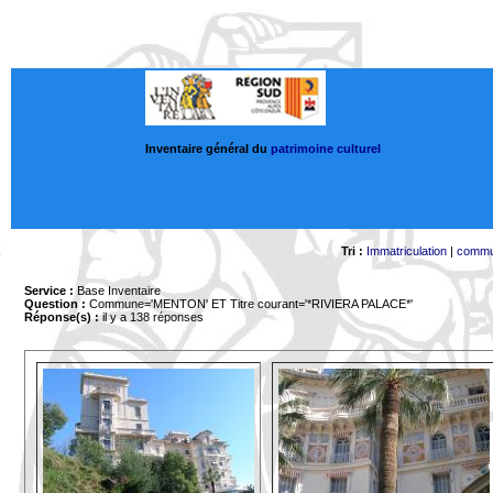
Inventaire général du
patrimoine culturel
Tri :
Immatriculation
|
comm
Service :
Base Inventaire
Question :
Commune='MENTON'
ET Titre courant='*RIVIERA PALACE*'
Réponse(s) :
il y a 138 réponses