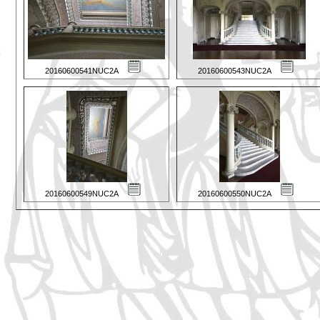
20160600541NUC2A
20160600543NUC2A
20160600549NUC2A
20160600550NUC2A