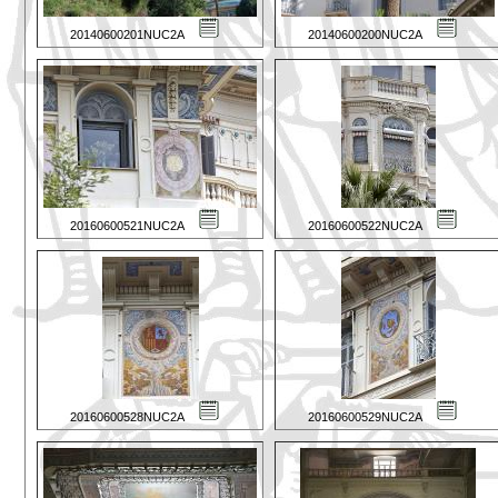
20140600201NUC2A
20140600200NUC2A
20160600521NUC2A
20160600522NUC2A
20160600528NUC2A
20160600529NUC2A