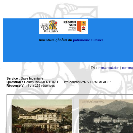
Inventaire général du
patrimoine culturel
Tri :
Immatriculation
|
commu
Service :
Base Inventaire
Question :
Commune='MENTON'
ET Titre courant='*RIVIERA PALACE*'
Réponse(s) :
il y a 138 réponses