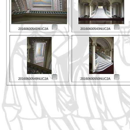
20160600541NUC2A
20160600543NUC2A
20160600549NUC2A
20160600550NUC2A