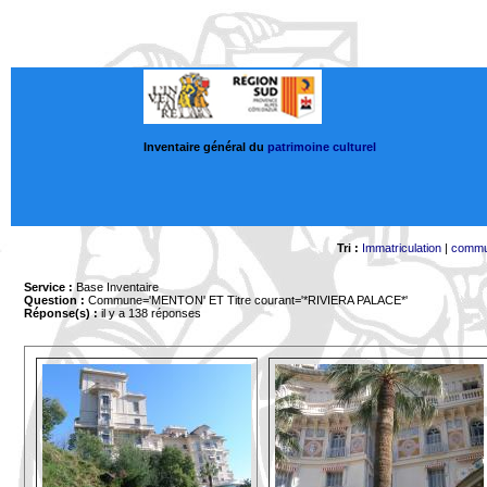
Inventaire général du
patrimoine culturel
Tri :
Immatriculation
|
comm
Service :
Base Inventaire
Question :
Commune='MENTON'
ET Titre courant='*RIVIERA PALACE*'
Réponse(s) :
il y a 138 réponses