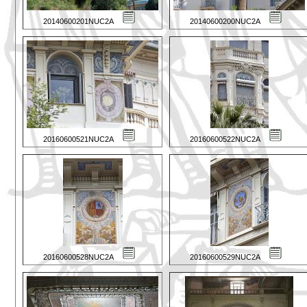
20140600201NUC2A
20140600200NUC2A
20160600521NUC2A
20160600522NUC2A
20160600528NUC2A
20160600529NUC2A