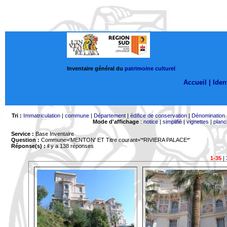
Inventaire général du
patrimoine culturel
Accueil |
Ident
Tri :
Immatriculation
|
commune
|
Département
|
édifice de conservation
|
Dénomination
Mode d'affichage
:
notice
|
simplifié
|
vignettes
|
planc
Service :
Base Inventaire
Question :
Commune='MENTON'
ET Titre courant='*RIVIERA PALACE*'
Réponse(s) :
il y a 138 réponses
1-35
|