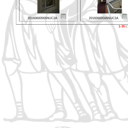
20160600565NUC2A
20160600566NUC2A
1-35
|