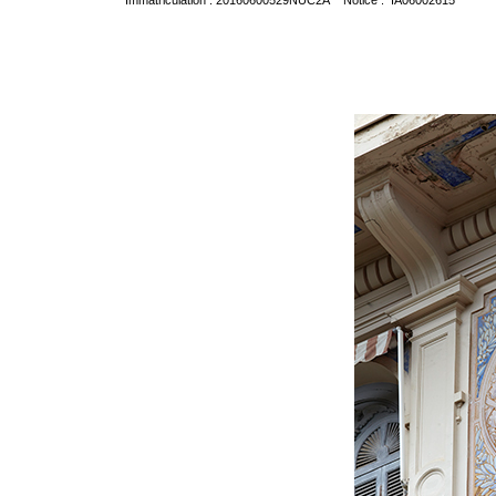
Immatriculation : 20160600529NUC2A Notice : IA06002615