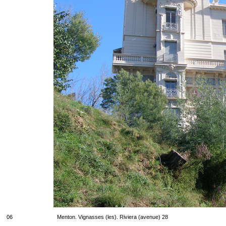
06
Menton. Vignasses (les). Riviera (avenue) 28