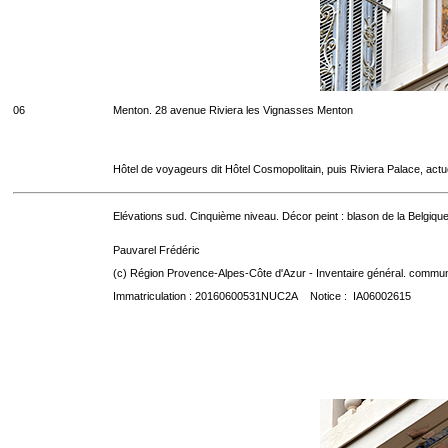
06
Menton. 28 avenue Riviera les Vignasses Menton
Hôtel de voyageurs dit Hôtel Cosmopolitain, puis Riviera Palace, act
Elévations sud. Cinquième niveau. Décor peint : blason de la Belgique
Pauvarel Frédéric
(c) Région Provence-Alpes-Côte d'Azur - Inventaire général. communic
Immatriculation : 20160600531NUC2A Notice : IA06002615