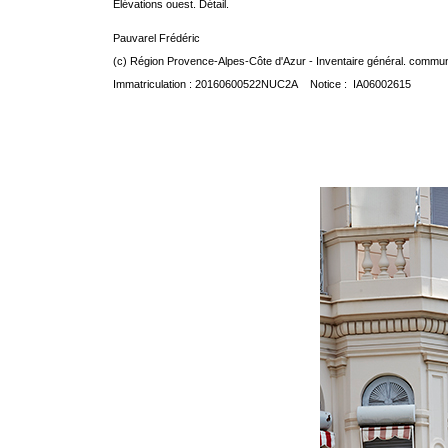
Elévations ouest. Détail.
Pauvarel Frédéric
(c) Région Provence-Alpes-Côte d'Azur - Inventaire général. communic
Immatriculation : 20160600522NUC2A Notice : IA06002615