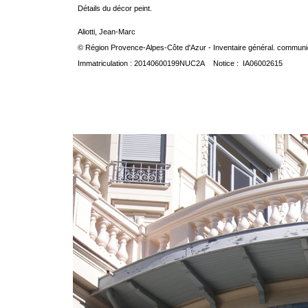
Détails du décor peint.
Aliotti, Jean-Marc
© Région Provence-Alpes-Côte d'Azur - Inventaire général. communica
Immatriculation : 20140600199NUC2A Notice : IA06002615