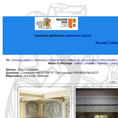
Inventaire général du
patrimoine culturel
Accueil |
Ident
Tri :
Immatriculation
|
commune
|
Département
|
édifice de conservation
|
Dénomination
Mode d'affichage
:
notice
|
simplifié
|
vignettes
|
planc
Service :
Base Inventaire
Question :
Commune='MENTON'
ET Titre courant='*RIVIERA PALACE*'
Réponse(s) :
il y a 138 réponses
1-35
|